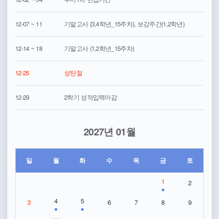
12-07 ~ 11
기말고사 (3,4학년_15주차), 보강주간(1,2학년)
12-14 ~ 18
기말고사 (1,2학년_15주차)
12-25
성탄절
12-29
2학기 성적입력마감
2027년 01월
일
월
화
수
목
금
토
1
2
4
5
3
6
7
8
9