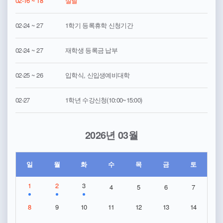
02-16 ~ 18
설날
02-24 ~ 27
1학기 등록휴학 신청기간
02-24 ~ 27
재학생 등록금 납부
02-25 ~ 26
입학식, 신입생예비대학
02-27
1학년 수강신청(10:00~15:00)
2026년 03월
일
월
화
수
목
금
토
1
2
3
4
5
6
7
8
9
10
11
12
13
14