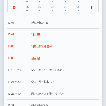
26
27
28
29
30
25
31
10-01
진로페스티벌
10-03
개천절
10-05
개천절 대체휴무
10-09
한글날
10-19 ~ 23
중간고사 (1,2학년_8주차)
10-21 ~ 23
수시1차 면접기간
10-26 ~ 30
중간고사 (3,4학년_9주차)
10-28
학생학술대회