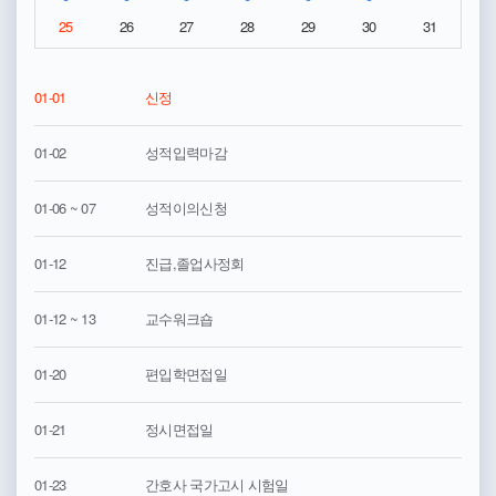
25
26
27
28
29
30
31
01-01
신정
01-02
성적입력마감
01-06 ~ 07
성적이의신청
01-12
진급,졸업사정회
01-12 ~ 13
교수워크숍
01-20
편입학면접일
01-21
정시면접일
01-23
간호사 국가고시 시험일