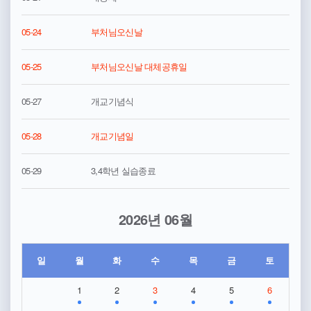
05-24
부처님오신날
05-25
부처님오신날 대체공휴일
05-27
개교기념식
05-28
개교기념일
05-29
3,4학년 실습종료
2026년 06월
일
월
화
수
목
금
토
1
2
3
4
5
6